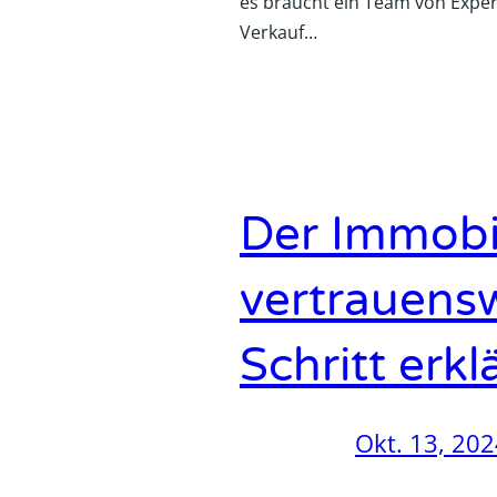
es braucht ein Team von Experte
Verkauf…
Der Immobil
vertrauensw
Schritt erkl
Okt. 13, 20