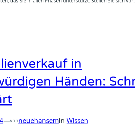
n, das Sie in allen Phasen unterstützt. Stellen Sie sich vor
ienverkauf in
ürdigen Händen: Schri
ärt
24
—
neuehansem
in
Wissen
von