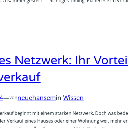
pps zusammengestellt. 1. Richtiges Timing: Planen Sie im Vor
es Netzwerk: Ihr Vortei
verkauf
24
—
neuehansem
in
Wissen
von
verkauf beginnt mit einem starken Netzwerk. Doch was bedeu
er Verkauf eines Hauses oder einer Wohnung weit mehr erf